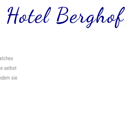
Hotel Berghof
welches
ne selbst
indem sie