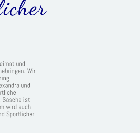
licher
eimat und
ebringen. Wir
ning
exandra und
rtliche
. Sascha ist
em wird euch
d Sportlicher