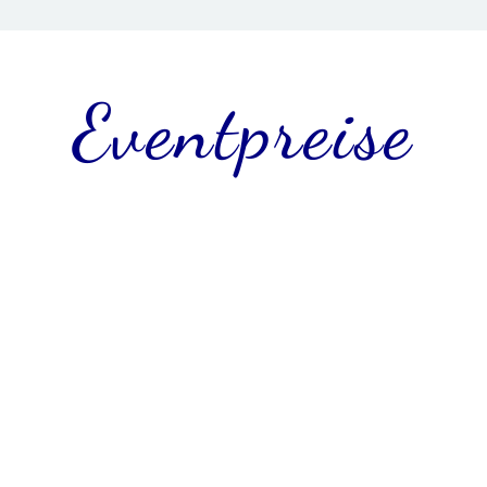
Eventpreise
ket
Komp
1
0€