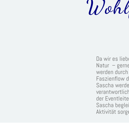
Wohlf
Da wir es lieb
Natur
– gern
werden durch
Faszienflow 
Sascha werden
verantwortlic
der Eventleit
Sascha beglei
Aktivität sor