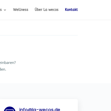
s
Wellness
Über La wecos
Kontakt
einbaren?
den.
info@la-wecos.de