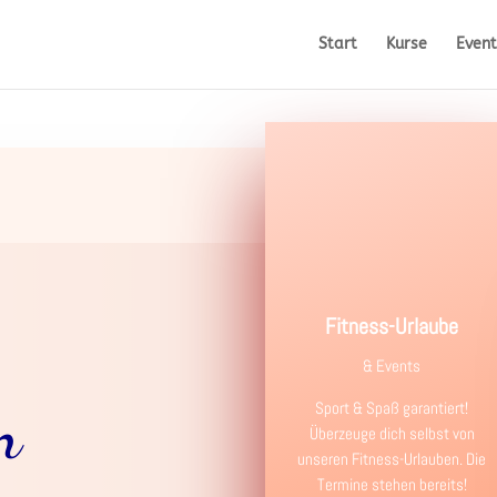
Start
Kurse
Event
Fitness-Urlaube
& Events
n
Sport & Spaß garantiert!
Überzeuge dich selbst von
unseren Fitness-Urlauben. Die
Termine stehen bereits!