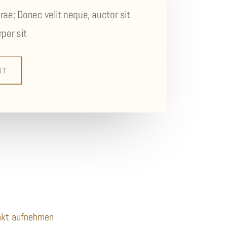
rae; Donec velit neque, auctor sit
per sit
NT
akt aufnehmen